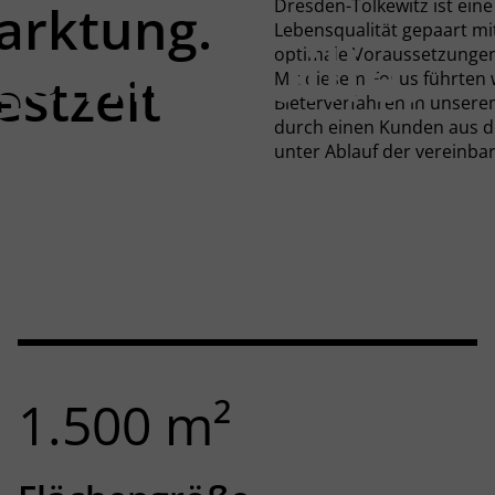
arktung.
Dresden-Tolkewitz ist ein
Lebensqualität gepaart m
geimmobilie.
optimale Voraussetzungen 
estzeit
Mit diesem Fokus führten 
Bieterverfahren in unsere
durch einen Kunden aus de
ransaktion.
unter Ablauf der vereinba
1.500
m²