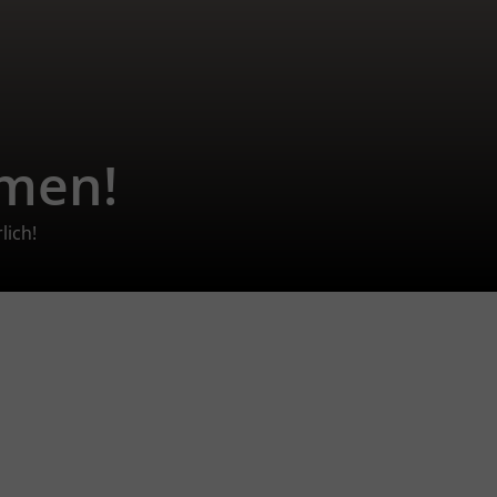
hmen!
lich!