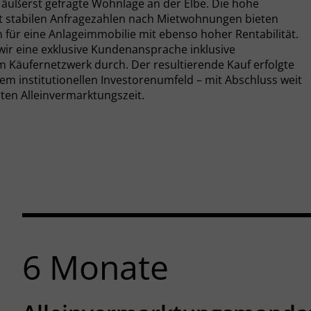
e äußerst gefragte Wohnlage an der Elbe. Die hohe
it stabilen Anfragezahlen nach Mietwohnungen bieten
für eine Anlageimmobilie mit ebenso hoher Rentabilität.
wir eine exklusive Kundenansprache inklusive
m Käufernetzwerk durch. Der resultierende Kauf erfolgte
m institutionellen Investorenumfeld – mit Abschluss weit
rten Alleinvermarktungszeit.
6
Monate