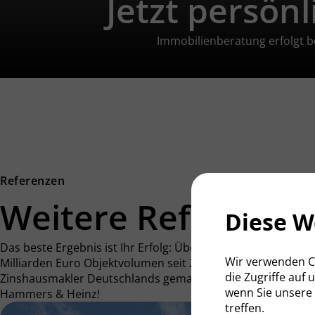
Jetzt persön
Immobilienberatung erfolgt be
Referenzen
Weitere Referenze
Diese W
Das beste Ergebnis ist Ihr Erfolg: Über 700 Immobilientran
Wir verwenden Co
Milliarden Euro Objektvolumen seit 2010 haben uns zu eine
die Zugriffe auf
Zinshausmakler Deutschlands gemacht. Entdecken Sie die e
wenn Sie unsere
Hammers & Heinz!
treffen.