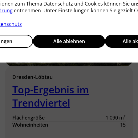
tionen zum Thema Datenschutz und Cookies können Sie un
ärung
entnehmen. Unter Einstellungen können Sie gezielt O
tenschutz
lungen
Alle ablehnen
Alle a
Dresden-Löbtau
Top-Ergebnis im
Trendviertel
Flächengröße
1.090 m²
Wohneinheiten
15