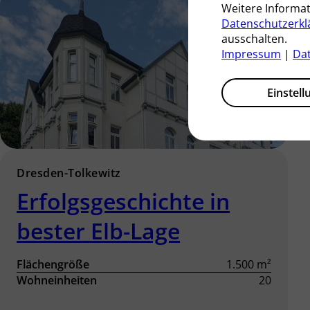
Weitere Informa
Datenschutzerkl
ausschalten.
Impressum
|
Da
Einstel
Dresden-Tolkewitz
Erfolgsgeschichte in
bester Elb-Lage
Flächengröße
1.500 m²
Wohneinheiten
20