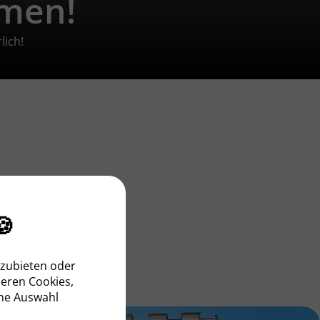
hmen!
lich!
🍪
nzubieten oder
seren Cookies,
ine Auswahl