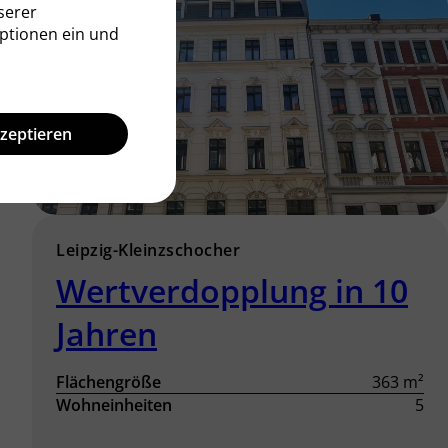
serer
ptionen ein und
kzeptieren
Leipzig-Kleinzschocher
Wertverdopplung in 10
Jahren
Flächengröße
363 m²
Wohneinheiten
5