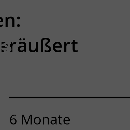
en:
us
veräußert
6
Monate