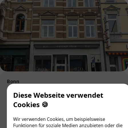
Bonn
Bonn Altstadt – Historisches
Diese Webseite verwendet
Wohn- & Geschäftshaus
Cookies 🍪
erfolgreich vermarktet
Wir verwenden Cookies, um beispielsweise
Einzeltransaktion
2025
Funktionen für soziale Medien anzubieten oder die