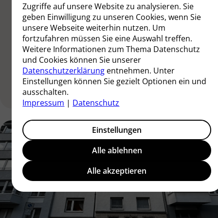
Flächengröße
371 m²
Zugriffe auf unsere Website zu analysieren. Sie
Wohneinheiten
3
geben Einwilligung zu unseren Cookies, wenn Sie
Gewerbeeinheiten
2
unsere Webseite weiterhin nutzen. Um
Lagereinheiten
1
fortzufahren müssen Sie eine Auswahl treffen.
Weitere Informationen zum Thema Datenschutz
und Cookies können Sie unserer
Datenschutzerklärung
entnehmen. Unter
Mehr Erfahren
Einstellungen können Sie gezielt Optionen ein und
ausschalten.
Impressum
|
Datenschutz
Einstellungen
Alle ablehnen
Alle akzeptieren